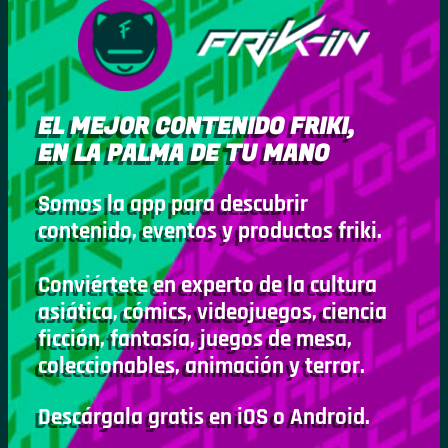
EL MEJOR CONTENIDO FRIKI,
EN LA PALMA DE TU MANO
Somos la app para descubrir
contenido, eventos y productos friki.
Conviértete en experto de la cultura
asiática, cómics, videojuegos, ciencia
ficción, fantasía, juegos de mesa,
coleccionables, animación y terror.
Descárgala gratis en iOS o Android.