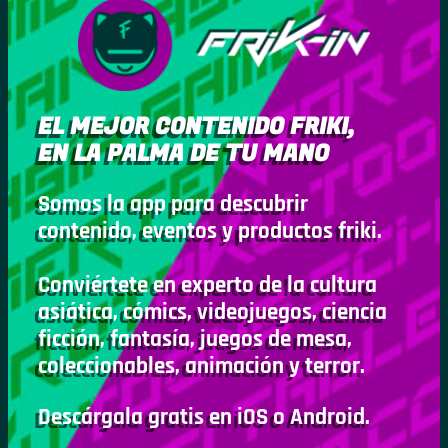
EL MEJOR CONTENIDO FRIKI,
EN LA PALMA DE TU MANO
Somos la app para descubrir
contenido, eventos y productos friki.
Conviértete en experto de la cultura
asiática, cómics, videojuegos, ciencia
ficción, fantasía, juegos de mesa,
coleccionables, animación y terror.
Descárgala gratis en iOS o Android.