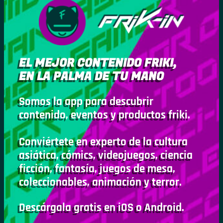
EL MEJOR CONTENIDO FRIKI,
EN LA PALMA DE TU MANO
Somos la app para descubrir
contenido, eventos y productos friki.
Conviértete en experto de la cultura
asiática, cómics, videojuegos, ciencia
ficción, fantasía, juegos de mesa,
coleccionables, animación y terror.
Descárgala gratis en iOS o Android.