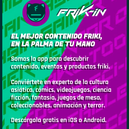
EL MEJOR CONTENIDO FRIKI,
EN LA PALMA DE TU MANO
Somos la app para descubrir
contenido, eventos y productos friki.
Conviértete en experto de la cultura
asiática, cómics, videojuegos, ciencia
ficción, fantasía, juegos de mesa,
coleccionables, animación y terror.
Descárgala gratis en iOS o Android.