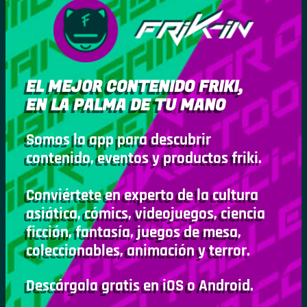
EL MEJOR CONTENIDO FRIKI,
EN LA PALMA DE TU MANO
Somos la app para descubrir
contenido, eventos y productos friki.
Conviértete en experto de la cultura
asiática, cómics, videojuegos, ciencia
ficción, fantasía, juegos de mesa,
coleccionables, animación y terror.
Descárgala gratis en iOS o Android.